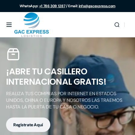
Ir
WhatsApp:
+1 786 309 1287
/ Email:
info@gacexpress.com
directamente
al contenido
GAC
EXPRESS
¡ABRE TU CASILLERO 
INTERNACIONAL GRATIS!
REALIZA TUS COMPRAS POR INTERNET EN ESTADOS 
UNIDOS, CHINA O EUROPA Y NOSOTROS LAS TRAEMOS 
HASTA LA PUERTA DE TU CASA O NEGOCIO.
Regístrate Aquí